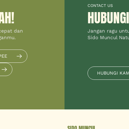
CONTACT US
AH!
HUBUNGI
cepat dan
Jangan ragu unt
ganmu.
Sido Muncul Natur
PEE
HUBUNGI KA
SIDO MUNCUL