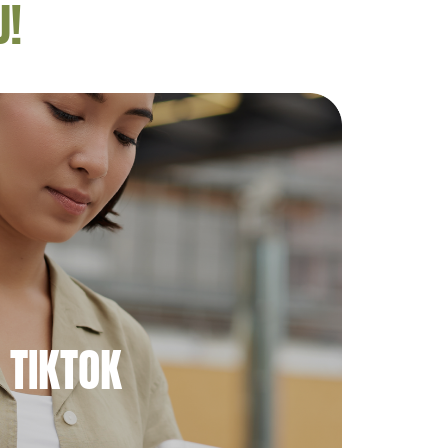
U!
TIKTOK