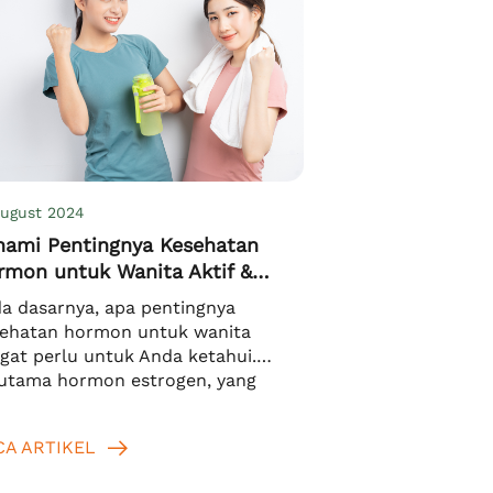
August 2024
hami Pentingnya Kesehatan
rmon untuk Wanita Aktif &
duktif
a dasarnya, apa pentingnya
ehatan hormon untuk wanita
gat perlu untuk Anda ketahui.
utama hormon estrogen, yang
tanggung jawab atas kesehatan
 perkembangan seksual wanita.
CA ARTIKEL
agian besar estrogen diproduksi di
rium dan sebagian kecilnya di