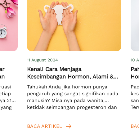
11 August 2024
10 
ar
Kenali Cara Menjaga
Pa
an
Keseimbangan Hormon, Alami &
Ho
Aman!
Pro
ruasi
Tahukah Anda jika hormon punya
Pad
etiap
pengaruh yang sangat signifikan pada
kes
ya 21
manusia? Misalnya pada wanita,
san
 yang
ketidak seimbangan progesteron dan
Ter
sanya
estrogen bisa menimbulkan banyak
ber
da,
masalah yang berkaitan dengan
dan
BACA ARTIKEL
BA
u
kesehatan organ reproduksi. Karena
Seb
id di
itu, Anda perlu tahu cara menjaga
ova