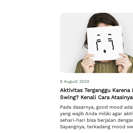
setiap bulannya. Sebab, siklus
menstruasi yang lancar itu pen
bagi setiap wanita, […]
8 August 2024
Aktivitas Terganggu Karena
Swing? Kenali Cara Atasinya
Pada dasarnya, good mood ada
yang wajib Anda miliki agar akti
sehari-hari bisa berjalan dengan
Sayangnya, terkadang mood sw