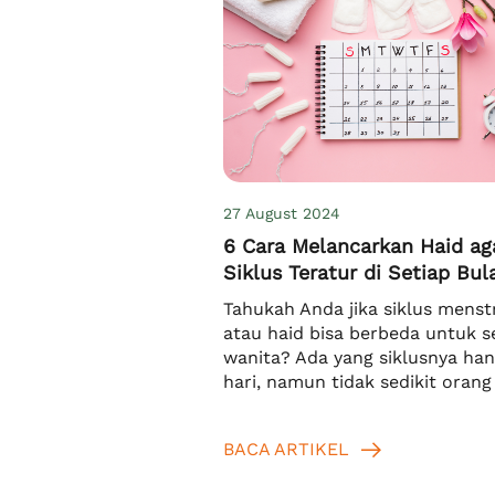
27 August 2024
6 Cara Melancarkan Haid ag
Siklus Teratur di Setiap Bul
Tahukah Anda jika siklus menst
atau haid bisa berbeda untuk s
wanita? Ada yang siklusnya han
hari, namun tidak sedikit orang
punya siklus lebih panjang, bia
hingga 35 hari. Meskipun berbe
BACA ARTIKEL
namun semua wanita perlu tah
bagaimana cara melancarkan ha