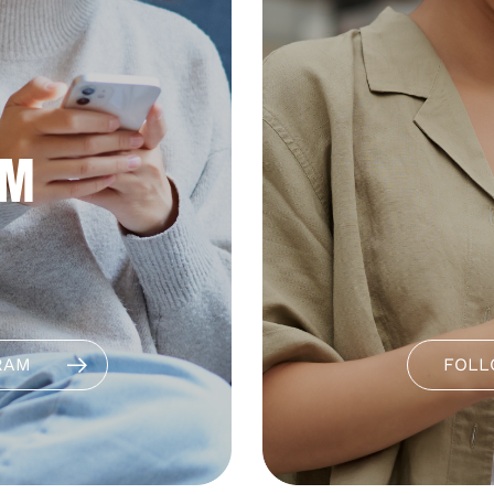
AM
RAM
FOLL