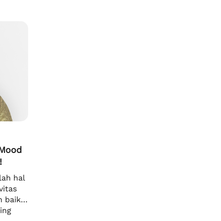
keseimbangan hormon. Pastinya, cara
kel
ting
memperbaiki hormon wanita itu
yan
sangat beragam, termasuk terapi atau
pes
suntik hormon untuk menjaga
Aga
keseimbangan. Selain […]
 Mood
!
lah hal
vitas
 baik.
ing