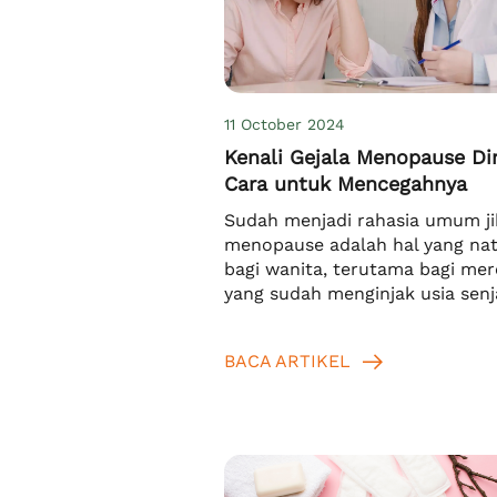
11 October 2024
Kenali Gejala Menopause Di
Cara untuk Mencegahnya
Sudah menjadi rahasia umum ji
menopause adalah hal yang nat
bagi wanita, terutama bagi me
yang sudah menginjak usia senj
Menurut WHO, rata-rata wanit
mengalaminya di usia 45 – 55 t
BACA ARTIKEL
Hanya saja, terkadang muncul g
menopause dini sebelum mema
usia tersebut. Jadi, jika Anda
bertanya-tanya menopause dini 
di umur berapa, jawabannya ad
sebelum […]