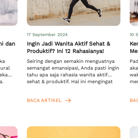
17 September 2024
10 
ni dan
Ingin Jadi Wanita Aktif Sehat &
Ke
Produktif? Ini 12 Rahasianya!
Me
ka
Seiring dengan semakin menguatnya
Pad
ural
semangat emansipasi, Anda pasti ingin
aka
reka
tahu apa saja rahasia wanita aktif
wak
a.
sehat & produktif. Hal ini mengingat
mem
a
jika keberadaan wanita semakin terasa
ber
ahun.[1]
penting di kehidupan sehari-hari.
yan
BACA ARTIKEL
BA
ejala
Tidak hanya di rumah, namun juga di
mem
suki
tengah masyarakat pada umumnya.
men
Ternyata, cara menjadi wanita aktif
pen
terjadi
sehat & produktif bisa dengan mudah
pen
alah
dilakukan, asalkan Anda […]
fol
kad