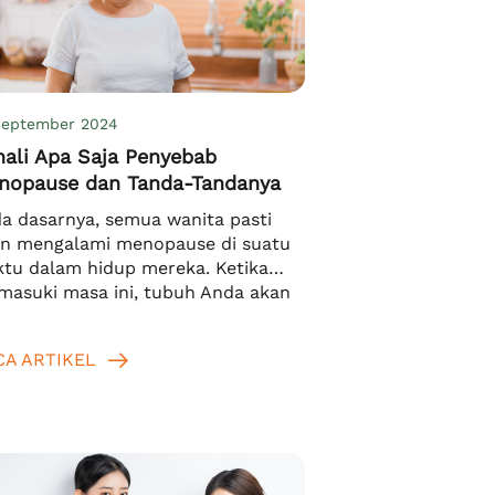
September 2024
nali Apa Saja Penyebab
nopause dan Tanda-Tandanya
a dasarnya, semua wanita pasti
n mengalami menopause di suatu
tu dalam hidup mereka. Ketika
asuki masa ini, tubuh Anda akan
henti memproduksi sel telur. Inilah
g membuat Anda berhenti
CA ARTIKEL
asuki masa ovulasi dan tidak lagi
struasi. Lalu kira-kira apa saja
yebab menopause? Ternyata,
yebabnya adalah karena fungsi
ikel ovarium mulai menghilang dan
ar estrogen […]