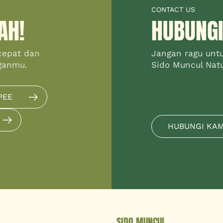
CONTACT US
AH!
HUBUNGI
cepat dan
Jangan ragu unt
ganmu.
Sido Muncul Natur
PEE
HUBUNGI KA
SIDO MUNCUL