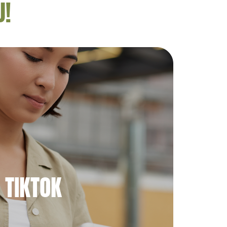
U!
TIKTOK