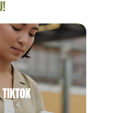
U!
TIKTOK