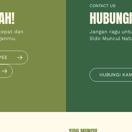
CONTACT US
AH!
HUBUNGI
cepat dan
Jangan ragu unt
ganmu.
Sido Muncul Natur
PEE
HUBUNGI KA
SIDO MUNCUL