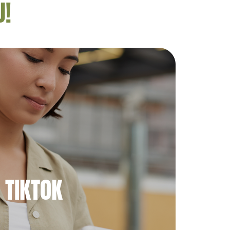
U!
TIKTOK