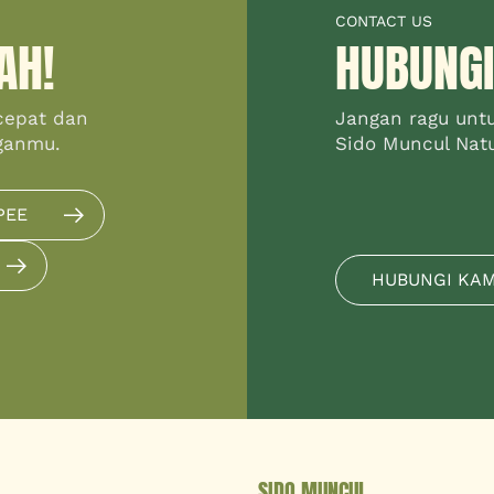
CONTACT US
AH!
HUBUNGI
cepat dan
Jangan ragu unt
ganmu.
Sido Muncul Natur
PEE
HUBUNGI KA
SIDO MUNCUL