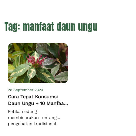
Tag:
manfaat daun ungu
28 September 2024
Cara Tepat Konsumsi
Daun Ungu + 10 Manfaat
Utamanya [Lengkap]
Ketika sedang
membicarakan tentang
pengobatan tradisional
Indonesia, daun ungu
menjadi salah satu bahan