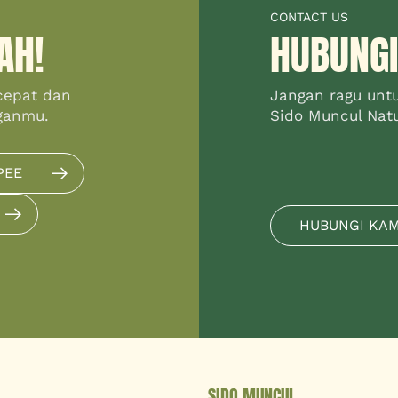
CONTACT US
AH!
HUBUNGI
cepat dan
Jangan ragu unt
ganmu.
Sido Muncul Natur
PEE
HUBUNGI KA
SIDO MUNCUL