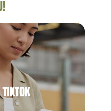
U!
TIKTOK