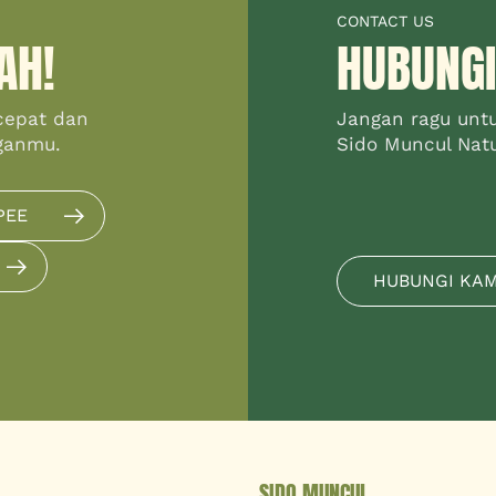
CONTACT US
AH!
HUBUNGI
cepat dan
Jangan ragu unt
ganmu.
Sido Muncul Natur
PEE
HUBUNGI KA
SIDO MUNCUL