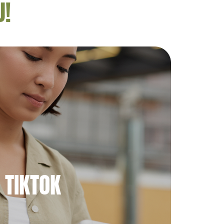
U!
TIKTOK