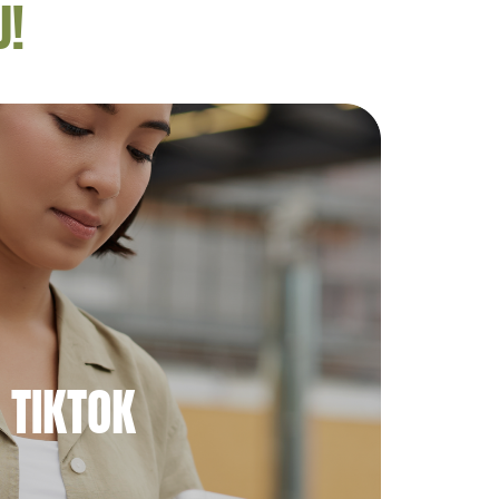
U!
TIKTOK