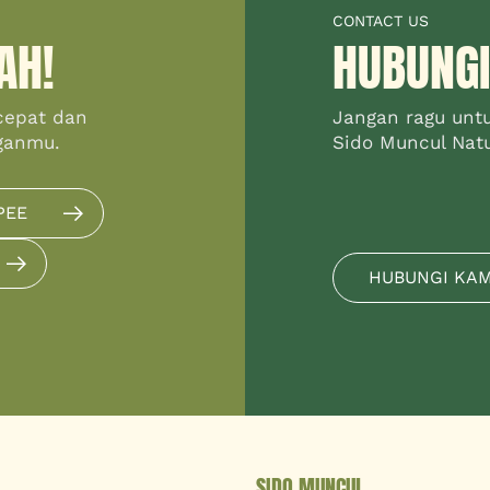
CONTACT US
AH!
HUBUNGI
cepat dan
Jangan ragu unt
ganmu.
Sido Muncul Natur
PEE
HUBUNGI KA
SIDO MUNCUL