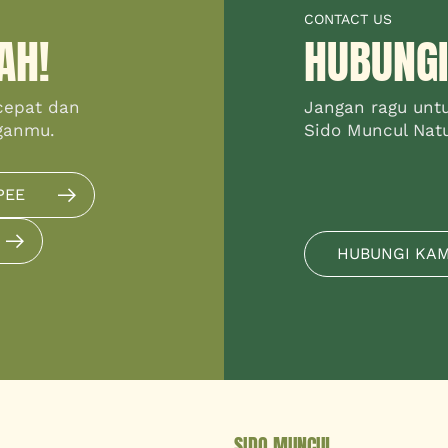
CONTACT US
AH!
HUBUNGI
cepat dan
Jangan ragu unt
ganmu.
Sido Muncul Natur
PEE
HUBUNGI KA
SIDO MUNCUL