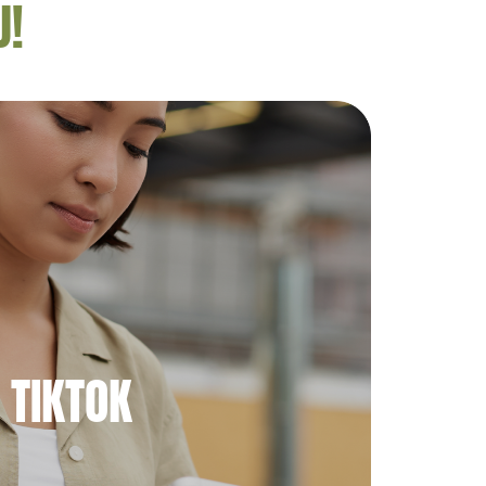
U!
TIKTOK