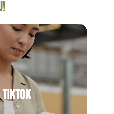
U!
TIKTOK