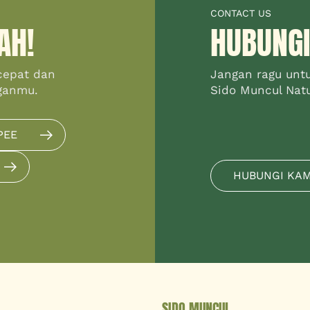
CONTACT US
AH!
HUBUNGI
cepat dan
Jangan ragu unt
ganmu.
Sido Muncul Natur
PEE
HUBUNGI KA
SIDO MUNCUL