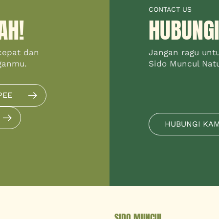
CONTACT US
AH!
HUBUNGI
cepat dan
Jangan ragu unt
ganmu.
Sido Muncul Natur
PEE
HUBUNGI KA
SIDO MUNCUL