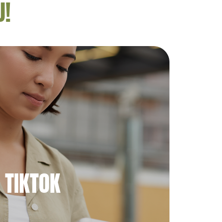
U!
TIKTOK