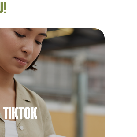
U!
TIKTOK