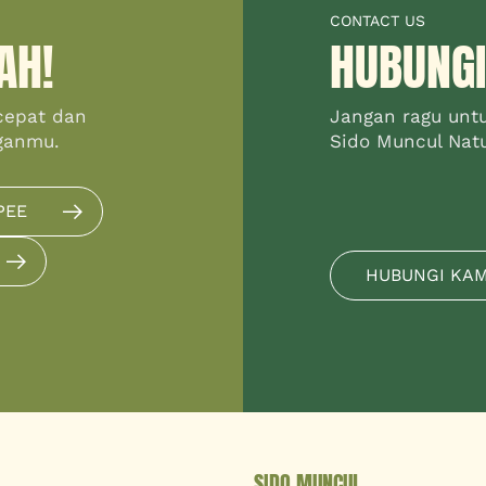
CONTACT US
AH!
HUBUNGI
cepat dan
Jangan ragu unt
ganmu.
Sido Muncul Natur
PEE
HUBUNGI KA
SIDO MUNCUL