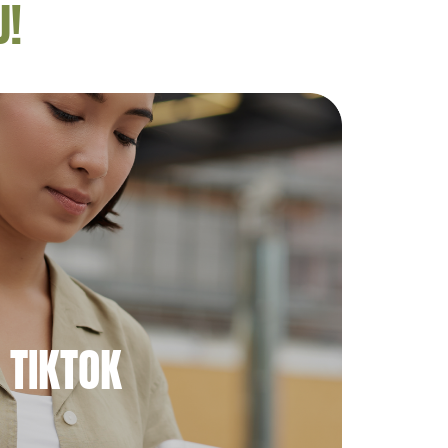
U!
TIKTOK