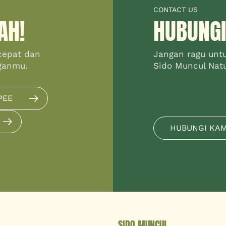
CONTACT US
AH!
HUBUNGI
cepat dan
Jangan ragu unt
ganmu.
Sido Muncul Natur
PEE
HUBUNGI KA
SIDO MUNCUL