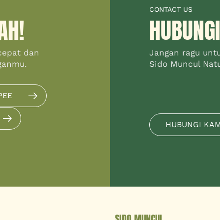
CONTACT US
AH!
HUBUNGI
cepat dan
Jangan ragu unt
ganmu.
Sido Muncul Natur
PEE
HUBUNGI KA
SIDO MUNCUL