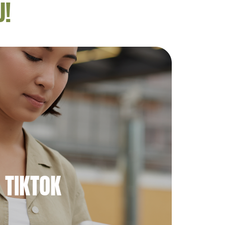
U!
TIKTOK