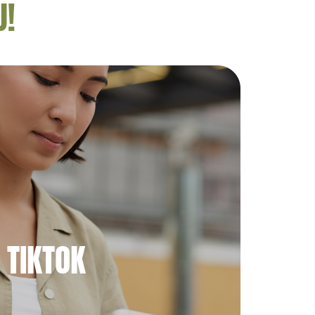
U!
TIKTOK