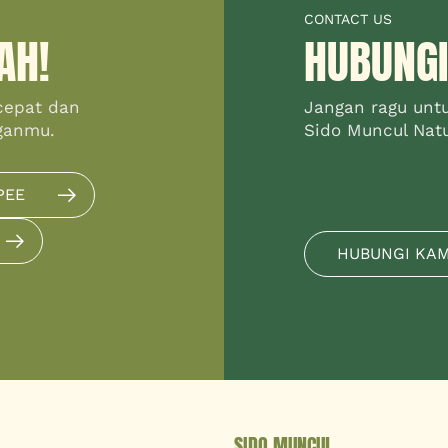
CONTACT US
AH!
HUBUNGI
cepat dan
Jangan ragu unt
ganmu.
Sido Muncul Natur
PEE
HUBUNGI KA
SIDO MUNCUL