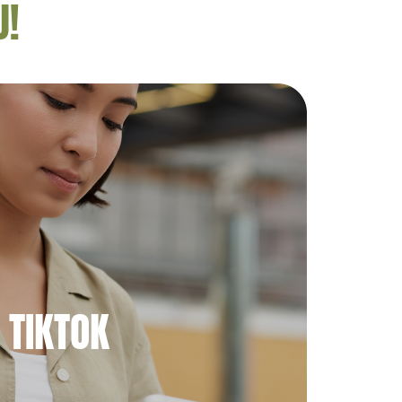
U!
TIKTOK