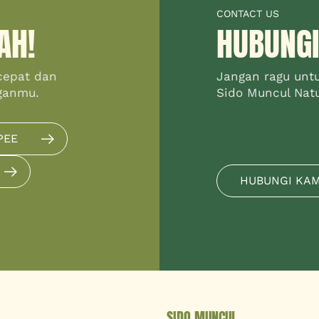
CONTACT US
AH!
HUBUNGI
cepat dan
Jangan ragu unt
ganmu.
Sido Muncul Natur
PEE
HUBUNGI KA
SIDO MUNCUL