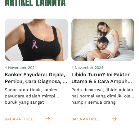
ARTIKEL LAINNYA
4 November 2024
4 November 2024
Kanker Payudara: Gejala,
Libido Turun? Ini Faktor
Pemicu, Cara Diagnosa, &
Utama & 5 Cara Ampuh
Pengobatan
Meningkatkannya
Sadar atau tidak, kanker
Pada dasarnya, libido adalah
payudara adalah mimpi
hal normal yang dimiliki oleh
buruk yang sangat
hampir semua orang,
menakutkan bagi semua
terutama saat mereka
orang di dunia, khususnya
memasuki usia dewasa.
BACA ARTIKEL
BACA ARTIKEL
pada wanita. Hal ini
Menurut KBBI, istilah ini
mengingat kasus
mengacu pada nafsu seksual
kematiannya yang sangat
yang bersifat naluriah.[1]