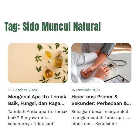
Tag:
Sido Muncul Natural
15 October 2024
15 October 2024
Mengenal Apa Itu Lemak
Hipertensi Primer &
Baik, Fungsi, dan Ragam
Sekunder: Perbedaan &
Sumbernya
Faktor Risikonya
Tahukah Anda apa itu lemak
Sebagian besar masyarakat
baik? Senyawa ini
mungkin sudah tahu apa itu
sebenarnya tidak jauh
hipertensi. Kondisi ini
berbeda dengan senyawa
ditandai dengan tekanan
lipid pada umumnya, karena
darah atau tensi tinggi.