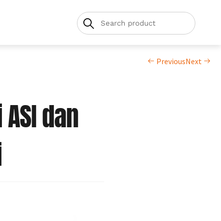
Previous
Next
 ASI dan
i