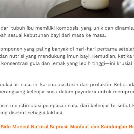
 dari tubuh ibu memiliki komposisi yang unik dan dinamis
h sesuai kebutuhan bayi dari masa ke masa.
omponen yang paling banyak di hari-hari pertama setelah
an nutrisi yang mendukung imun bayi. Kemudian, ketika f
i konsentrasi gula dan lemak yang lebih tinggi—ini krusial
si air susu ini karena oksitosin dan prolaktin. Keber
 merangsang kelenjar susu dalam payudara untuk mempro
osin menstimulasi pelepasan susu dari kelenjar tersebut k
ng disebut sebagai laktasi.
Sido Muncul Natural Suprasi: Manfaat dan Kandungan He