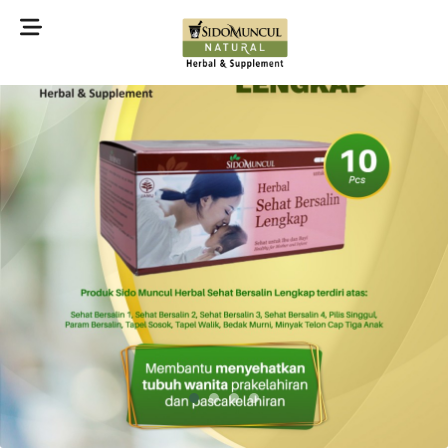
©2022 Sidomuncul Natural All right reserved
1
2
3
4